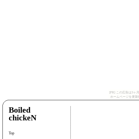
[PR] この広告は
ホームページを更新
Boiled
chickeN
Top